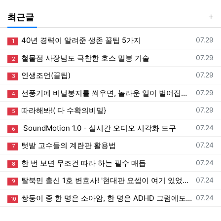
최근글
등록일
40년 경력이 알려준 생존 꿀팁 5가지
07.29
1
등록일
철물점 사장님도 극찬한 호스 밀봉 기술
07.29
2
등록일
인생조언(꿀팁)
07.29
3
등록일
선풍기에 비닐봉지를 씌우면, 놀라운 일이 벌어집니다!
07.29
4
등록일
따라해봐!( 다 수확의비밀}
07.29
5
등록일
SoundMotion 1.0 - 실시간 오디오 시각화 도구
07.24
6
등록일
텃밭 고수들의 계란판 활용법
07.24
7
등록일
한 번 보면 무조건 따라 하는 필수 매듭
07.24
8
등록일
탈북민 출신 1호 변호사! '현대판 요셉이 여기 있었네’ 하나님 일하심이 놀랍다ㅣ이영현 변호사ㅣ새롭게하소서
07.24
9
등록일
쌍둥이 중 한 명은 소아암, 한 명은 ADHD 그럼에도 내가 감사할 수 있는 이유는 ㅣ유수빈 집사ㅣ새롭게하소서
07.24
10