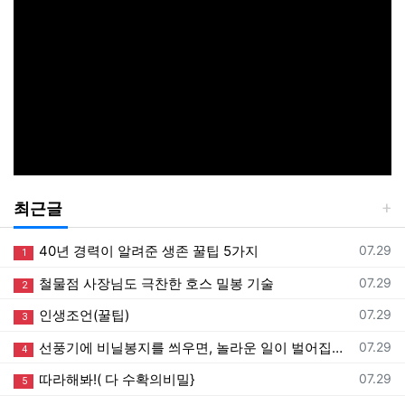
최근글
등록일
40년 경력이 알려준 생존 꿀팁 5가지
07.29
1
등록일
철물점 사장님도 극찬한 호스 밀봉 기술
07.29
2
등록일
인생조언(꿀팁)
07.29
3
등록일
선풍기에 비닐봉지를 씌우면, 놀라운 일이 벌어집니다!
07.29
4
등록일
따라해봐!( 다 수확의비밀}
07.29
5