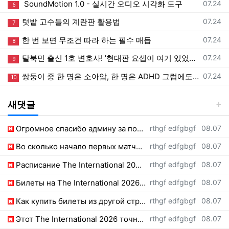
등록일
SoundMotion 1.0 - 실시간 오디오 시각화 도구
07.24
6
등록일
텃밭 고수들의 계란판 활용법
07.24
7
등록일
한 번 보면 무조건 따라 하는 필수 매듭
07.24
8
등록일
탈북민 출신 1호 변호사! '현대판 요셉이 여기 있었네’ 하나님 일하심이 놀랍다ㅣ이영현 변호사ㅣ새롭게하소서
07.24
9
등록일
쌍둥이 중 한 명은 소아암, 한 명은 ADHD 그럼에도 내가 감사할 수 있는 이유는 ㅣ유수빈 집사ㅣ새롭게하소서
07.24
10
새댓글
등록자
등록일
Огромное спасибо админу за подробный гайд по билетам. https://homeview.emmcoc.co…
rthgf edfgbgf
08.07
등록자
등록일
Во сколько начало первых матчей по актуальному расписанию? https://www.nemusic.r…
rthgf edfgbgf
08.07
등록자
등록일
Расписание The International 2026 просто топ, жду финал! https://wakarz.com/auth…
rthgf edfgbgf
08.07
등록자
등록일
Билеты на The International 2026 перекупы опять сметут за секунду. https://exir.…
rthgf edfgbgf
08.07
등록자
등록일
Как купить билеты из другой страны, какие карты сейчас принимают? https://haultu…
rthgf edfgbgf
08.07
등록자
등록일
Этот The International 2026 точно войдет в историю киберспорта. https://www.cdat…
rthgf edfgbgf
08.07