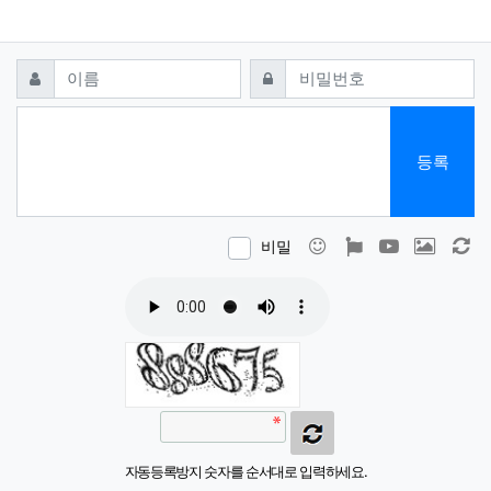
댓글쓰기
필수
필수
이름
비밀번호
등록
이모티콘
폰트어썸
동영상
이미지
새
비밀
자동등록방지 숫자를 순서대로 입력하세요.