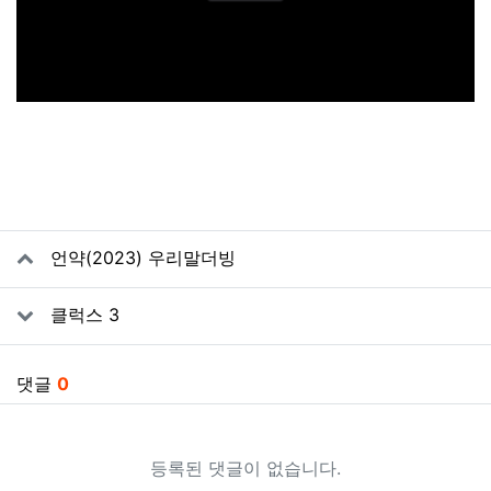
관련자료
언약(2023) 우리말더빙
클럭스 3
댓글
0
등록된 댓글이 없습니다.