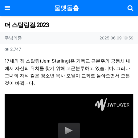
기
메뉴
물맷돌홈
더 스탈링걸.2023
작성자 정보
작성
작성일
주님의종
2025.06.09 19:59
컨텐츠 정보
조회
2,747
본문
17세의 젬 스탈링(Jem Starling)은 기독교 근본주의 공동체 내
에서 자신의 위치를 찾기 위해 고군분투하고 있습니다. 그러나
그녀의 자석 같은 청소년 목사 오웬이 교회로 돌아오면서 모든
것이 바뀝니다.