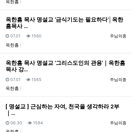
옥한흠
옥한흠 목사 명설교 '금식기도는 필요하다'│옥한
흠목사 …
등록일
조회
등록자
07.01
1560
주님의종
옥한흠
옥한흠 목사 명설교 '그리스도인의 관용'｜옥한흠
목사 강…
등록일
조회
등록자
07.01
1565
주님의종
옥한흠
[ 명설교 ] 근심하는 자여, 천국을 생각하라 2부
｜…
등록일
조회
등록자
06.30
1594
주님의종
옥한흠