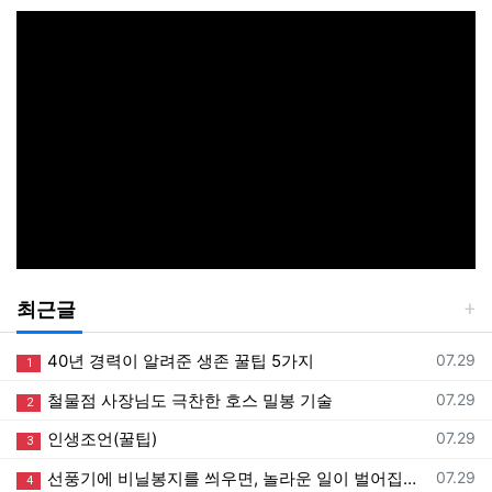
최근글
등록일
40년 경력이 알려준 생존 꿀팁 5가지
07.29
1
등록일
철물점 사장님도 극찬한 호스 밀봉 기술
07.29
2
등록일
인생조언(꿀팁)
07.29
3
등록일
선풍기에 비닐봉지를 씌우면, 놀라운 일이 벌어집니다!
07.29
4