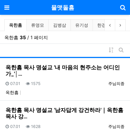
기
메뉴
물맷돌홈
유명한목사님들의설교자료실 분류 목
현재 분류
이전 분류
다음
옥한흠
류영모
김병삼
유기성
한경직
기타
옥한흠
35
/ 1 페이지
게시물 
게시
옥한흠 목사 명설교 '내 마음의 현주소는 어디인
가_'│…
등록일
조회
등록자
07.01
1575
주님의종
옥한흠
옥한흠 목사 명설교 '남자답게 강건하라'｜옥한흠
목사 강…
등록일
조회
등록자
07.01
1628
주님의종