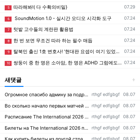
등록일
따라해봐!( 다 수확의비밀}
07.29
5
등록일
SoundMotion 1.0 - 실시간 오디오 시각화 도구
07.24
6
등록일
텃밭 고수들의 계란판 활용법
07.24
7
등록일
한 번 보면 무조건 따라 하는 필수 매듭
07.24
8
등록일
탈북민 출신 1호 변호사! '현대판 요셉이 여기 있었네’ 하나님 일하심이 놀랍다ㅣ이영현 변호사ㅣ새롭게하소서
07.24
9
등록일
쌍둥이 중 한 명은 소아암, 한 명은 ADHD 그럼에도 내가 감사할 수 있는 이유는 ㅣ유수빈 집사ㅣ새롭게하소서
07.24
10
새댓글
등록자
등록일
Огромное спасибо админу за подробный гайд по билетам. https://homeview.emmcoc.co…
rthgf edfgbgf
08.07
등록자
등록일
Во сколько начало первых матчей по актуальному расписанию? https://www.nemusic.r…
rthgf edfgbgf
08.07
등록자
등록일
Расписание The International 2026 просто топ, жду финал! https://wakarz.com/auth…
rthgf edfgbgf
08.07
등록자
등록일
Билеты на The International 2026 перекупы опять сметут за секунду. https://exir.…
rthgf edfgbgf
08.07
등록자
등록일
Как купить билеты из другой страны, какие карты сейчас принимают? https://haultu…
rthgf edfgbgf
08.07