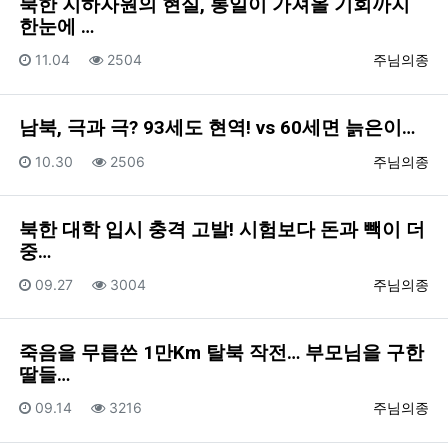
북한 지하자원의 현실, 통일이 가져올 기회까지
한눈에 …
등록일
조회
등록자
11.04
2504
주님의종
남북, 극과 극? 93세도 현역! vs 60세면 늙은이…
등록일
조회
등록자
10.30
2506
주님의종
북한 대학 입시 충격 고발! 시험보다 돈과 빽이 더
중…
등록일
조회
등록자
09.27
3004
주님의종
죽음을 무릅쓴 1만Km 탈북 작전… 부모님을 구한
딸들…
등록일
조회
등록자
09.14
3216
주님의종