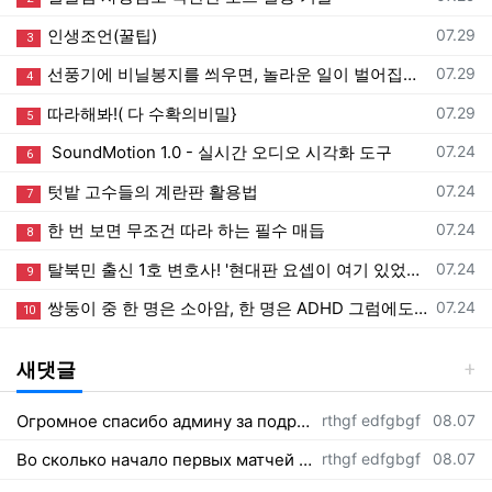
등록일
인생조언(꿀팁)
07.29
3
등록일
선풍기에 비닐봉지를 씌우면, 놀라운 일이 벌어집니다!
07.29
4
등록일
따라해봐!( 다 수확의비밀}
07.29
5
등록일
SoundMotion 1.0 - 실시간 오디오 시각화 도구
07.24
6
등록일
텃밭 고수들의 계란판 활용법
07.24
7
등록일
한 번 보면 무조건 따라 하는 필수 매듭
07.24
8
등록일
탈북민 출신 1호 변호사! '현대판 요셉이 여기 있었네’ 하나님 일하심이 놀랍다ㅣ이영현 변호사ㅣ새롭게하소서
07.24
9
등록일
쌍둥이 중 한 명은 소아암, 한 명은 ADHD 그럼에도 내가 감사할 수 있는 이유는 ㅣ유수빈 집사ㅣ새롭게하소서
07.24
10
새댓글
등록자
등록일
Огромное спасибо админу за подробный гайд по билетам. https://homeview.emmcoc.co…
rthgf edfgbgf
08.07
등록자
등록일
Во сколько начало первых матчей по актуальному расписанию? https://www.nemusic.r…
rthgf edfgbgf
08.07