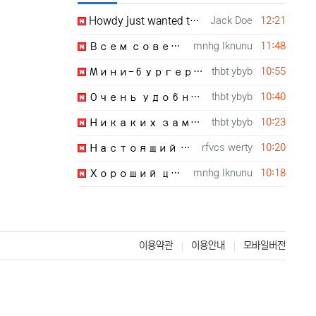
등록자
등록일
Howdy just wanted to give you a quick heads up. The text in your article seem to…
Jack Doe
12:21
등록자
등록일
Всем советую искать лечение алкоголизма Санкт-Петербург с полноценной реабилитац…
mnhg lknunu
11:48
등록자
등록일
Мини-бургеры разлетелись первыми, очень сочные. https://git.privezishop.ru/fredd…
thbt ybyb
10:55
등록자
등록일
Очень удобный формат для офиса, никто не остался голодным. https://git.vajdak.cz…
thbt ybyb
10:40
등록자
등록일
Никаких заморочек с посудой, съели и выбросили шпажки. https://gitlab.morefun-et…
thbt ybyb
10:23
등록자
등록일
Настоящий клуб бизнесменов без лишней воды и красивых обещаний. https://properti…
rfvcs werty
10:20
등록자
등록일
Хороший центр, лечение алкоголизма Санкт-Петербург проводят с максимальным комфо…
mnhg lknunu
10:18
이용약관
이용안내
모바일버전