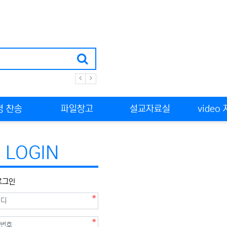
경 찬송
파일창고
설교자료실
video
LOGIN
로그인
수