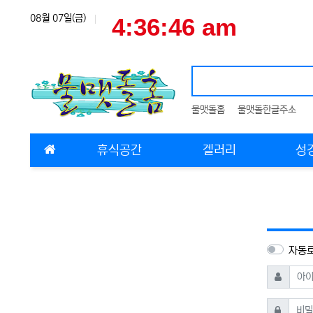
상단 네비
08월 07일(금)
물맷돌홈
물맷돌한글주소
메인 메뉴
휴식공간
겔러리
성
자동
필수
아이디
필
비밀번호