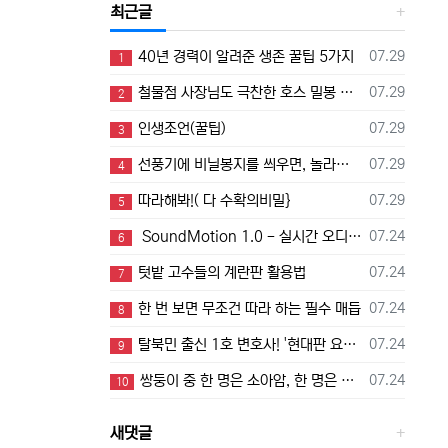
최근글
등록일
40년 경력이 알려준 생존 꿀팁 5가지
07.29
1
등록일
철물점 사장님도 극찬한 호스 밀봉 기술
07.29
2
등록일
인생조언(꿀팁)
07.29
3
등록일
선풍기에 비닐봉지를 씌우면, 놀라운 일이 벌어집니다!
07.29
4
등록일
따라해봐!( 다 수확의비밀}
07.29
5
등록일
SoundMotion 1.0 - 실시간 오디오 시각화 도구
07.24
6
등록일
텃밭 고수들의 계란판 활용법
07.24
7
등록일
한 번 보면 무조건 따라 하는 필수 매듭
07.24
8
등록일
탈북민 출신 1호 변호사! '현대판 요셉이 여기 있었네’ 하나님 일하심이 놀랍다ㅣ이영현 변호사ㅣ새롭게하소서
07.24
9
등록일
쌍둥이 중 한 명은 소아암, 한 명은 ADHD 그럼에도 내가 감사할 수 있는 이유는 ㅣ유수빈 집사ㅣ새롭게하소서
07.24
10
새댓글