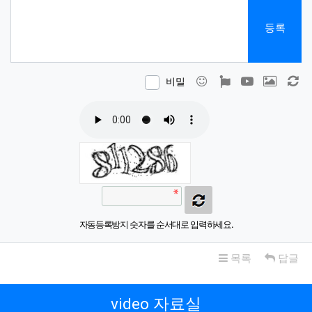
등록
이모티콘
폰트어썸
동영상
이미지
새
비밀
자동등록방지 숫자를 순서대로 입력하세요.
목록
답글
video 자료실