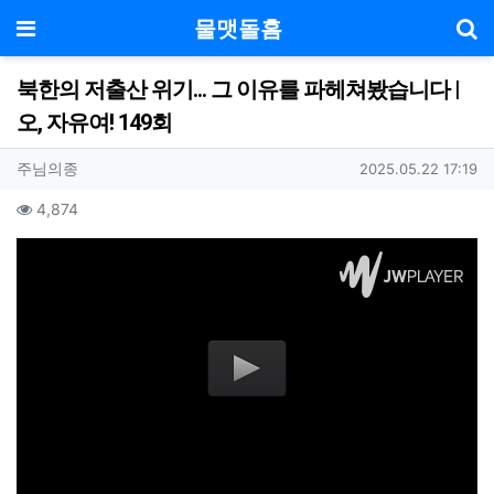
기
메뉴
물맷돌홈
북한의 저출산 위기... 그 이유를 파헤쳐봤습니다 |
오, 자유여! 149회
작성자 정보
작성
작성일
주님의종
2025.05.22 17:19
컨텐츠 정보
조회
4,874
본문