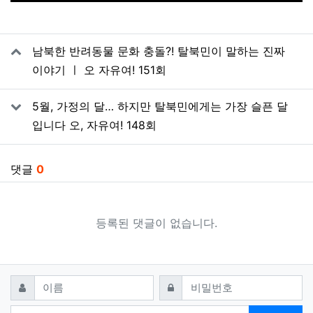
관련자료
남북한 반려동물 문화 충돌?! 탈북민이 말하는 진짜
이야기 ㅣ 오 자유여! 151회
5월, 가정의 달… 하지만 탈북민에게는 가장 슬픈 달
입니다 오, 자유여! 148회
댓글
0
등록된 댓글이 없습니다.
댓글쓰기
필수
필수
이름
비밀번호