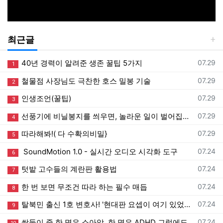
최근글
등록일
40년 경력이 알려준 생존 꿀팁 5가지
07.29
1
등록일
철물점 사장님도 극찬한 호스 밀봉 기술
07.29
2
등록일
인생조언(꿀팁)
07.29
3
등록일
선풍기에 비닐봉지를 씌우면, 놀라운 일이 벌어집니다!
07.29
4
등록일
따라해봐!( 다 수확의비밀}
07.29
5
등록일
SoundMotion 1.0 - 실시간 오디오 시각화 도구
07.24
6
등록일
텃밭 고수들의 계란판 활용법
07.24
7
등록일
한 번 보면 무조건 따라 하는 필수 매듭
07.24
8
등록일
탈북민 출신 1호 변호사! '현대판 요셉이 여기 있었네’ 하나님 일하심이 놀랍다ㅣ이영현 변호사ㅣ새롭게하소서
07.24
9
등록일
쌍둥이 중 한 명은 소아암, 한 명은 ADHD 그럼에도 내가 감사할 수 있는 이유는 ㅣ유수빈 집사ㅣ새롭게하소서
07.24